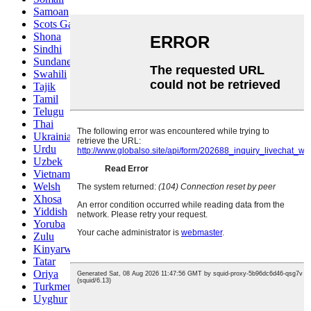
Samoan
Scots Gaelic
Shona
Sindhi
Sundanese
Swahili
Tajik
Tamil
Telugu
Thai
Ukrainian
Urdu
Uzbek
Vietnamese
Welsh
Xhosa
Yiddish
Yoruba
Zulu
Kinyarwanda
Tatar
Oriya
Turkmen
Uyghur