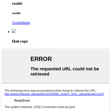
скайп
скайп
Austinliang
Най-горе