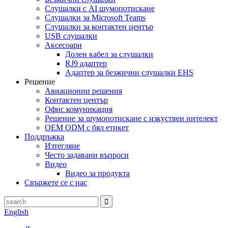
Слушалки с AI шумопотискане
Слушалки за Microsoft Teams
Слушалки за контактен център
USB слушалки
Аксесоари
Долен кабел за слушалки
RJ9 адаптер
Адаптер за безжични слушалки EHS
Решение
Авиационни решения
Контактен център
Офис комуникация
Решение за шумопотискане с изкуствен интелект
OEM ODM с бял етикет
Поддръжка
Изтегляне
Често задавани въпроси
Видео
Видео за продукта
Свържете се с нас
English