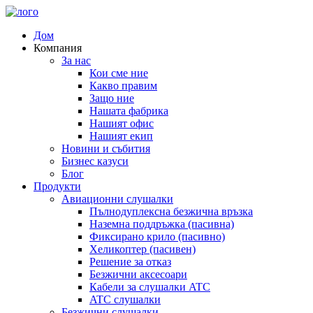
Дом
Компания
За нас
Кои сме ние
Какво правим
Защо ние
Нашата фабрика
Нашият офис
Нашият екип
Новини и събития
Бизнес казуси
Блог
Продукти
Авиационни слушалки
Пълнодуплексна безжична връзка
Наземна поддръжка (пасивна)
Фиксирано крило (пасивно)
Хеликоптер (пасивен)
Решение за отказ
Безжични аксесоари
Кабели за слушалки ATC
ATC слушалки
Безжични слушалки