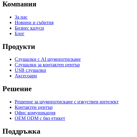
Компания
За нас
Новини и събития
Бизнес казуси
Блог
Продукти
Слушалки с AI шумопотискане
Слушалки за контактен център
USB слушалки
Аксесоари
Решение
Решение за шумопотискане с изкуствен интелект
Контактен център
Офис комуникация
OEM ODM с бял етикет
Поддръжка