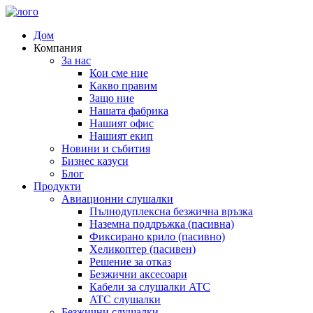
Дом
Компания
За нас
Кои сме ние
Какво правим
Защо ние
Нашата фабрика
Нашият офис
Нашият екип
Новини и събития
Бизнес казуси
Блог
Продукти
Авиационни слушалки
Пълнодуплексна безжична връзка
Наземна поддръжка (пасивна)
Фиксирано крило (пасивно)
Хеликоптер (пасивен)
Решение за отказ
Безжични аксесоари
Кабели за слушалки ATC
ATC слушалки
Безжични слушалки