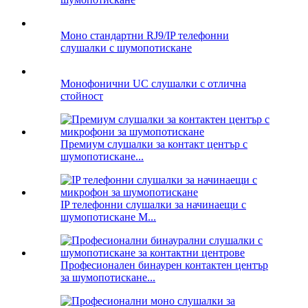
Моно стандартни RJ9/IP телефонни
слушалки с шумопотискане
Монофонични UC слушалки с отлична
стойност
Премиум слушалки за контакт център с
шумопотискане...
IP телефонни слушалки за начинаещи с
шумопотискане M...
Професионален бинаурен контактен център
за шумопотискане...