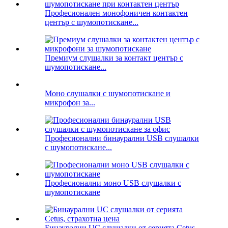
Професионален монофоничен контактен
център с шумопотискане...
Премиум слушалки за контакт център с
шумопотискане...
Моно слушалки с шумопотискане и
микрофон за...
Професионални бинаурални USB слушалки
с шумопотискане...
Професионални моно USB слушалки с
шумопотискане
Бинаурални UC слушалки от серията Cetus,