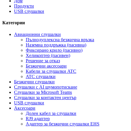
Дом
Продукти
USB слушалки
Категории
Авиационни слушалки
Пълнодуплексна безжична връзка
Наземна поддръжка (пасивна)
Фиксирано крило (пасивно)
Хеликоптер (пасивен)
Решение за отказ
Безжични аксесоари
Кабели за слушалки ATC
ATC слушалки
Безжични слушалки
Слушалки с AI шумопотискане
Слушалки за Microsoft Teams
Слушалки за контактен център
USB слушалки
Аксесоари
Долен кабел за слушалки
RJ9 адаптер
Адаптер за безжични слушалки EHS