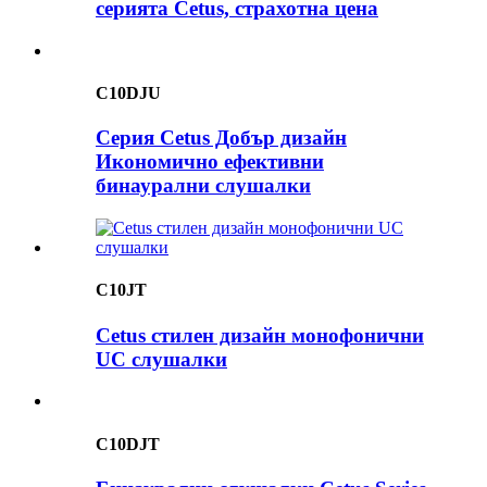
серията Cetus, страхотна цена
C10DJU
Серия Cetus Добър дизайн
Икономично ефективни
бинаурални слушалки
C10JT
Cetus стилен дизайн монофонични
UC слушалки
C10DJT