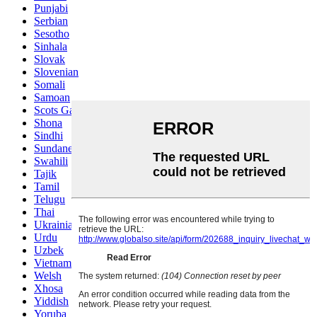
Punjabi
Serbian
Sesotho
Sinhala
Slovak
Slovenian
Somali
Samoan
Scots Gaelic
Shona
Sindhi
Sundanese
Swahili
Tajik
Tamil
Telugu
Thai
Ukrainian
Urdu
Uzbek
Vietnamese
Welsh
Xhosa
Yiddish
Yoruba