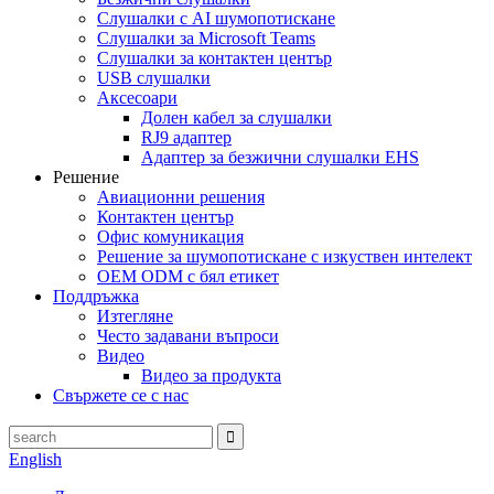
Слушалки с AI шумопотискане
Слушалки за Microsoft Teams
Слушалки за контактен център
USB слушалки
Аксесоари
Долен кабел за слушалки
RJ9 адаптер
Адаптер за безжични слушалки EHS
Решение
Авиационни решения
Контактен център
Офис комуникация
Решение за шумопотискане с изкуствен интелект
OEM ODM с бял етикет
Поддръжка
Изтегляне
Често задавани въпроси
Видео
Видео за продукта
Свържете се с нас
English