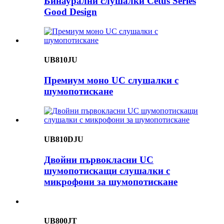
Бинаурални слушалки Cetus Series
Good Design
UB810JU
Премиум моно UC слушалки с
шумопотискане
UB810DJU
Двойни първокласни UC
шумопотискащи слушалки с
микрофони за шумопотискане
UB800JT