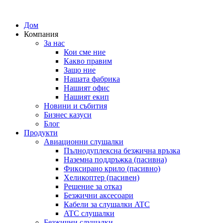
Дом
Компания
За нас
Кои сме ние
Какво правим
Защо ние
Нашата фабрика
Нашият офис
Нашият екип
Новини и събития
Бизнес казуси
Блог
Продукти
Авиационни слушалки
Пълнодуплексна безжична връзка
Наземна поддръжка (пасивна)
Фиксирано крило (пасивно)
Хеликоптер (пасивен)
Решение за отказ
Безжични аксесоари
Кабели за слушалки ATC
ATC слушалки
Безжични слушалки