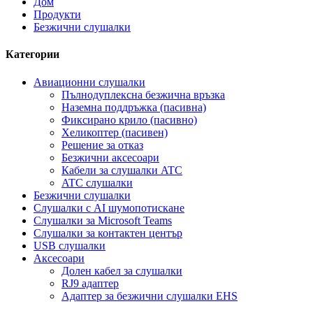
Дом
Продукти
Безжични слушалки
Категории
Авиационни слушалки
Пълнодуплексна безжична връзка
Наземна поддръжка (пасивна)
Фиксирано крило (пасивно)
Хеликоптер (пасивен)
Решение за отказ
Безжични аксесоари
Кабели за слушалки ATC
ATC слушалки
Безжични слушалки
Слушалки с AI шумопотискане
Слушалки за Microsoft Teams
Слушалки за контактен център
USB слушалки
Аксесоари
Долен кабел за слушалки
RJ9 адаптер
Адаптер за безжични слушалки EHS