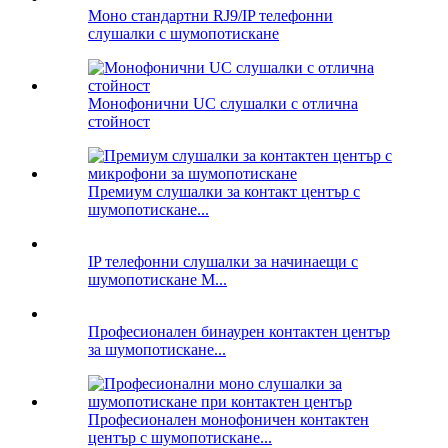
Моно стандартни RJ9/IP телефонни
слушалки с шумопотискане
Монофонични UC слушалки с отлична
стойност
Премиум слушалки за контакт център с
шумопотискане...
IP телефонни слушалки за начинаещи с
шумопотискане M...
Професионален бинаурен контактен център
за шумопотискане...
Професионален монофоничен контактен
център с шумопотискане...