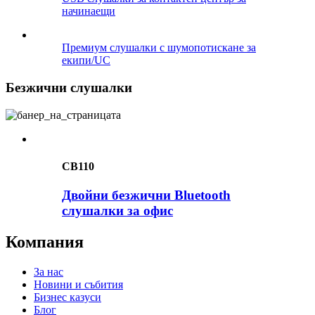
начинаещи
Премиум слушалки с шумопотискане за
екипи/UC
Безжични слушалки
CB110
Двойни безжични Bluetooth
слушалки за офис
Компания
За нас
Новини и събития
Бизнес казуси
Блог