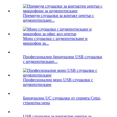
Премиум слушалки за контакт център с
шумопотискане...
Моно слушалки с шумопотискане и
микрофон за...
Професионални бинаурални USB слушалки
с шумопотискане...
Професионални моно USB слушалки с
шумопотискане
Бинаурални UC слушалки от серията Cetus,
страхотна цена
USB слушалки за контактен център за