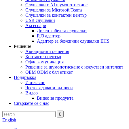
Слушалки с AI шумопотискане
Слушалки за Microsoft Teams
Слушалки за контактен център
USB слушалки
Аксесоари
Долен кабел за слушалки
RJ9 адаптер
Адаптер за безжични слушалки EHS
Решение
Авиационни решения
Контактен център
Офис комуникация
Решение за шумопотискане с изкуствен интелект
OEM ODM с бял етикет
Поддръжка
Изтегляне
Често задавани въпроси
Видео
Видео за продукта
Свържете се с нас
English