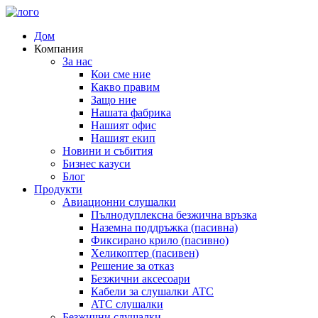
Дом
Компания
За нас
Кои сме ние
Какво правим
Защо ние
Нашата фабрика
Нашият офис
Нашият екип
Новини и събития
Бизнес казуси
Блог
Продукти
Авиационни слушалки
Пълнодуплексна безжична връзка
Наземна поддръжка (пасивна)
Фиксирано крило (пасивно)
Хеликоптер (пасивен)
Решение за отказ
Безжични аксесоари
Кабели за слушалки ATC
ATC слушалки
Безжични слушалки