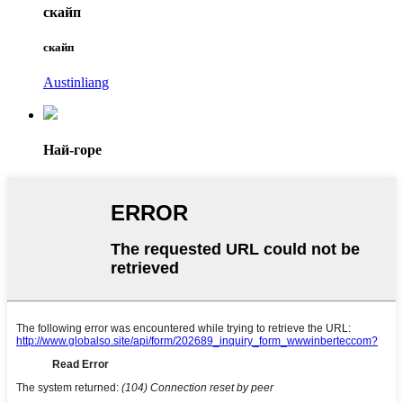
скайп
скайп
Austinliang
Най-горе