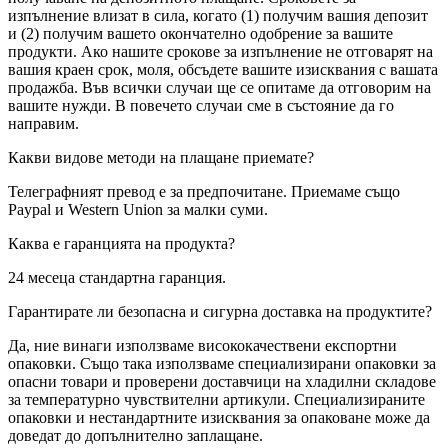
изпълнение влизат в сила, когато (1) получим вашия депозит
и (2) получим вашето окончателно одобрение за вашите
продукти. Ако нашите срокове за изпълнение не отговарят на
вашия краен срок, моля, обсъдете вашите изисквания с вашата
продажба. Във всички случаи ще се опитаме да отговорим на
вашите нужди. В повечето случаи сме в състояние да го
направим.
Какви видове методи на плащане приемате?
Телеграфният превод е за предпочитане. Приемаме също
Paypal и Western Union за малки суми.
Каква е гаранцията на продукта?
24 месеца стандартна гаранция.
Гарантирате ли безопасна и сигурна доставка на продуктите?
Да, ние винаги използваме висококачествени експортни
опаковки. Също така използваме специализирани опаковки за
опасни товари и проверени доставчици на хладилни складове
за температурно чувствителни артикули. Специализираните
опаковки и нестандартните изисквания за опаковане може да
доведат до допълнително заплащане.