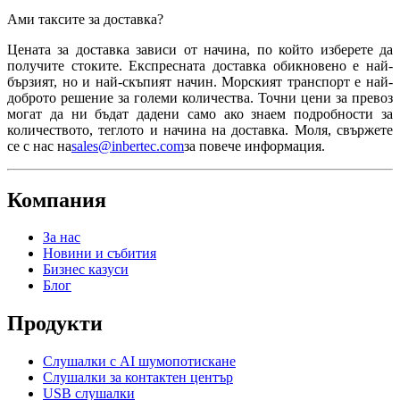
Ами таксите за доставка?
Цената за доставка зависи от начина, по който изберете да
получите стоките. Експресната доставка обикновено е най-
бързият, но и най-скъпият начин. Морският транспорт е най-
доброто решение за големи количества. Точни цени за превоз
могат да ни бъдат дадени само ако знаем подробности за
количеството, теглото и начина на доставка. Моля, свържете
се с нас на
sales@inbertec.com
за повече информация.
Компания
За нас
Новини и събития
Бизнес казуси
Блог
Продукти
Слушалки с AI шумопотискане
Слушалки за контактен център
USB слушалки