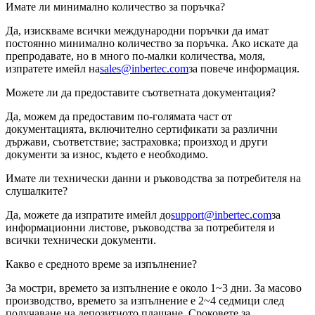
Имате ли минимално количество за поръчка?
Да, изискваме всички международни поръчки да имат
постоянно минимално количество за поръчка. Ако искате да
препродавате, но в много по-малки количества, моля,
изпратете имейл на
sales@inbertec.com
за повече информация.
Можете ли да предоставите съответната документация?
Да, можем да предоставим по-голямата част от
документацията, включително сертификати за различни
държави, съответствие; застраховка; произход и други
документи за износ, където е необходимо.
Имате ли технически данни и ръководства за потребителя на
слушалките?
Да, можете да изпратите имейл до
support@inbertec.com
за
информационни листове, ръководства за потребителя и
всички технически документи.
Какво е средното време за изпълнение?
За мостри, времето за изпълнение е около 1~3 дни. За масово
производство, времето за изпълнение е 2~4 седмици след
получаване на депозитното плащане. Сроковете за