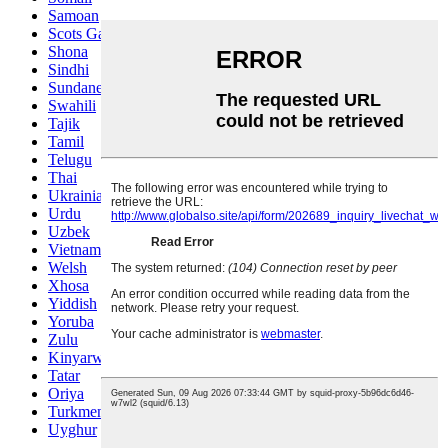
Samoan
Scots Gaelic
Shona
Sindhi
Sundanese
Swahili
Tajik
Tamil
Telugu
Thai
Ukrainian
Urdu
Uzbek
Vietnamese
Welsh
Xhosa
Yiddish
Yoruba
Zulu
Kinyarwanda
Tatar
Oriya
Turkmen
Uyghur