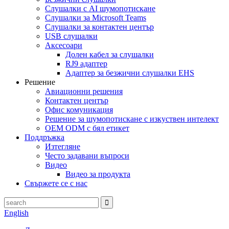
Слушалки с AI шумопотискане
Слушалки за Microsoft Teams
Слушалки за контактен център
USB слушалки
Аксесоари
Долен кабел за слушалки
RJ9 адаптер
Адаптер за безжични слушалки EHS
Решение
Авиационни решения
Контактен център
Офис комуникация
Решение за шумопотискане с изкуствен интелект
OEM ODM с бял етикет
Поддръжка
Изтегляне
Често задавани въпроси
Видео
Видео за продукта
Свържете се с нас
English