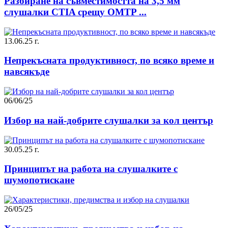
Разбиране на съвместимостта на 3,5 мм
слушалки CTIA срещу OMTP ...
13.06.25 г.
Непрекъсната продуктивност, по всяко време и
навсякъде
06/06/25
Избор на най-добрите слушалки за кол център
30.05.25 г.
Принципът на работа на слушалките с
шумопотискане
26/05/25