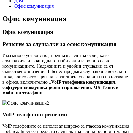
Дом
Офис комуникация
Офис комуникация
Офис комуникация
Решение за слушалки за офис комуникация
Има много устройства, предназначени за офис, като
слушалките играят една от най-важните роли в офис
комуникациите. Надеждните и удобни слушалки са от
съществено значение. Inbertec предлага слушалки с всякакви
нива, които отговарят на различните сценарии на използване
в офиса, включително...
VoIP телефонна комуникация,
софтуерни/комуникационни приложения, MS Teams и
мобилни телефони.
VoIP телефонни решения
VoIP телефоните се използват широко за гласова комуникация
в офиса. Inbertec предлага слушалки за всички основни марки