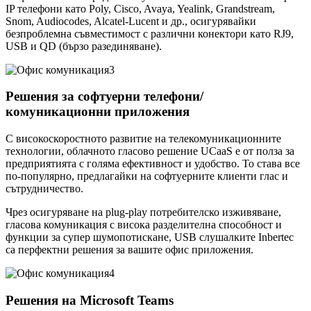
IP телефони като Poly, Cisco, Avaya, Yealink, Grandstream,
Snom, Audiocodes, Alcatel-Lucent и др., осигурявайки
безпроблемна съвместимост с различни конектори като RJ9,
USB и QD (бързо разединяване).
Решения за софтуерни телефони/
комуникационни приложения
С високоскоростното развитие на телекомуникационните
технологии, облачното гласово решение UCaaS е от полза за
предприятията с голяма ефективност и удобство. То става все
по-популярно, предлагайки на софтуерните клиенти глас и
сътрудничество.
Чрез осигуряване на plug-play потребителско изживяване,
гласова комуникация с висока разделителна способност и
функции за супер шумопотискане, USB слушалките Inbertec
са перфектни решения за вашите офис приложения.
Решения на Microsoft Teams