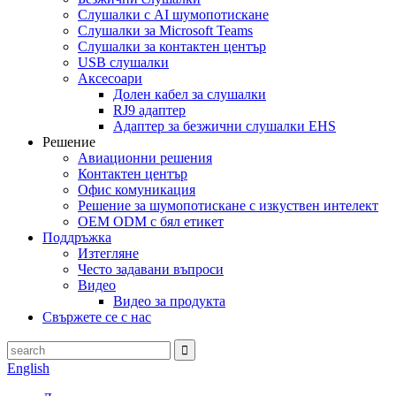
Слушалки с AI шумопотискане
Слушалки за Microsoft Teams
Слушалки за контактен център
USB слушалки
Аксесоари
Долен кабел за слушалки
RJ9 адаптер
Адаптер за безжични слушалки EHS
Решение
Авиационни решения
Контактен център
Офис комуникация
Решение за шумопотискане с изкуствен интелект
OEM ODM с бял етикет
Поддръжка
Изтегляне
Често задавани въпроси
Видео
Видео за продукта
Свържете се с нас
English