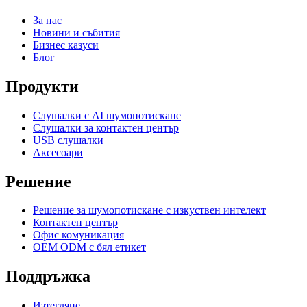
За нас
Новини и събития
Бизнес казуси
Блог
Продукти
Слушалки с AI шумопотискане
Слушалки за контактен център
USB слушалки
Аксесоари
Решение
Решение за шумопотискане с изкуствен интелект
Контактен център
Офис комуникация
OEM ODM с бял етикет
Поддръжка
Изтегляне