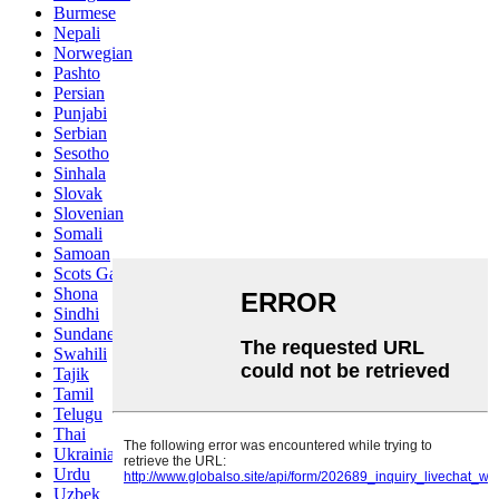
Burmese
Nepali
Norwegian
Pashto
Persian
Punjabi
Serbian
Sesotho
Sinhala
Slovak
Slovenian
Somali
Samoan
Scots Gaelic
Shona
Sindhi
Sundanese
Swahili
Tajik
Tamil
Telugu
Thai
Ukrainian
Urdu
Uzbek