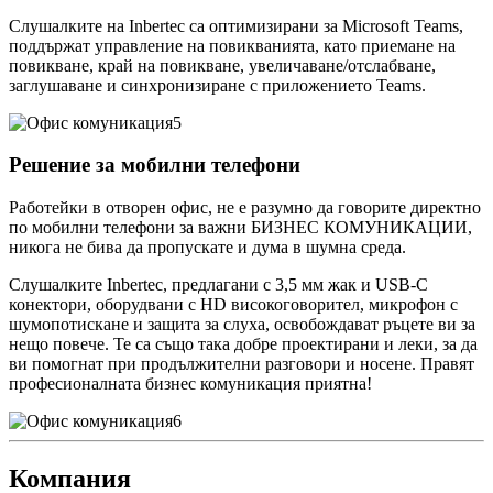
Слушалките на Inbertec са оптимизирани за Microsoft Teams,
поддържат управление на повикванията, като приемане на
повикване, край на повикване, увеличаване/отслабване,
заглушаване и синхронизиране с приложението Teams.
Решение за мобилни телефони
Работейки в отворен офис, не е разумно да говорите директно
по мобилни телефони за важни БИЗНЕС КОМУНИКАЦИИ,
никога не бива да пропускате и дума в шумна среда.
Слушалките Inbertec, предлагани с 3,5 мм жак и USB-C
конектори, оборудвани с HD високоговорител, микрофон с
шумопотискане и защита за слуха, освобождават ръцете ви за
нещо повече. Те са също така добре проектирани и леки, за да
ви помогнат при продължителни разговори и носене. Правят
професионалната бизнес комуникация приятна!
Компания