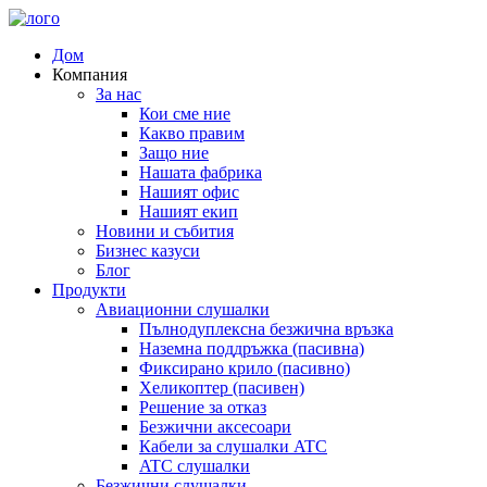
Дом
Компания
За нас
Кои сме ние
Какво правим
Защо ние
Нашата фабрика
Нашият офис
Нашият екип
Новини и събития
Бизнес казуси
Блог
Продукти
Авиационни слушалки
Пълнодуплексна безжична връзка
Наземна поддръжка (пасивна)
Фиксирано крило (пасивно)
Хеликоптер (пасивен)
Решение за отказ
Безжични аксесоари
Кабели за слушалки ATC
ATC слушалки
Безжични слушалки