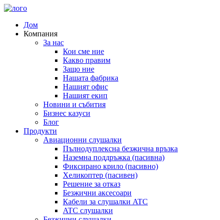
Дом
Компания
За нас
Кои сме ние
Какво правим
Защо ние
Нашата фабрика
Нашият офис
Нашият екип
Новини и събития
Бизнес казуси
Блог
Продукти
Авиационни слушалки
Пълнодуплексна безжична връзка
Наземна поддръжка (пасивна)
Фиксирано крило (пасивно)
Хеликоптер (пасивен)
Решение за отказ
Безжични аксесоари
Кабели за слушалки ATC
ATC слушалки
Безжични слушалки