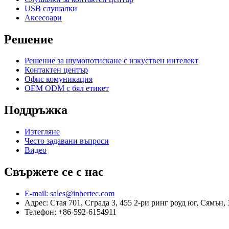
USB слушалки
Аксесоари
Решение
Решение за шумопотискане с изкуствен интелект
Контактен център
Офис комуникация
OEM ODM с бял етикет
Поддръжка
Изтегляне
Често задавани въпроси
Видео
Свържете се с нас
E-mail: sales@inbertec.com
Адрес: Стая 701, Сграда 3, 455 2-ри ринг роуд юг, Сямън,
Телефон: +86-592-6154911