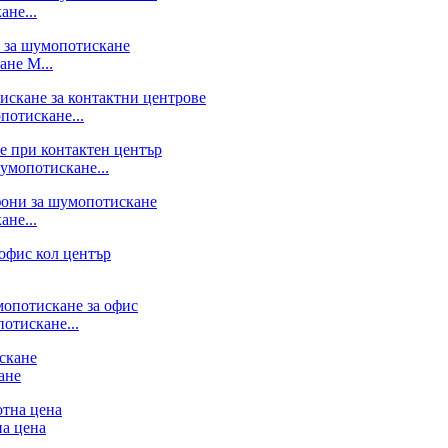
не...
ане M...
потискане...
умопотискане...
не...
отискане...
ане
на цена