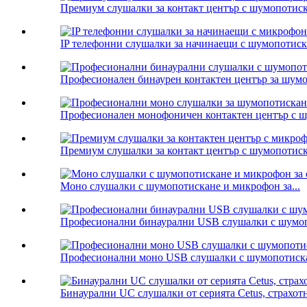
Премиум слушалки за контакт център с шумопотиска
IP телефонни слушалки за начинаещи с шумопотиск
Професионален бинаурен контактен център за шумо
Професионален монофоничен контактен център с ш
Премиум слушалки за контакт център с шумопотиска
Моно слушалки с шумопотискане и микрофон за...
Професионални бинаурални USB слушалки с шумоп
Професионални моно USB слушалки с шумопотиск
Бинаурални UC слушалки от серията Cetus, страхот