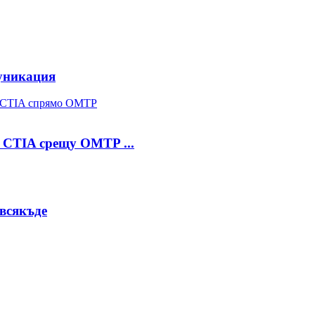
уникация
 CTIA срещу OMTP ...
авсякъде