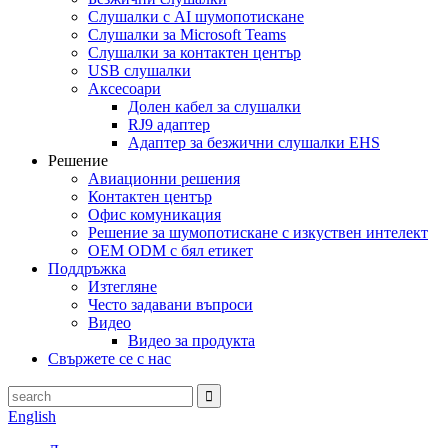
Слушалки с AI шумопотискане
Слушалки за Microsoft Teams
Слушалки за контактен център
USB слушалки
Аксесоари
Долен кабел за слушалки
RJ9 адаптер
Адаптер за безжични слушалки EHS
Решение
Авиационни решения
Контактен център
Офис комуникация
Решение за шумопотискане с изкуствен интелект
OEM ODM с бял етикет
Поддръжка
Изтегляне
Често задавани въпроси
Видео
Видео за продукта
Свържете се с нас
English