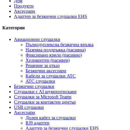
Дом
Продукти
Аксесоари
Адаптер за безжични слушалки EHS
Категории
Авиационни слушалки
Пълнодуплексна безжична връзка
Наземна поддръжка (пасивна)
Фиксирано крило (пасивно)
Хеликоптер (пасивен)
Решение за отказ
Безжични аксесоари
Кабели за слушалки ATC
ATC слушалки
Безжични слушалки
Слушалки с AI шумопотискане
Слушалки за Microsoft Teams
Слушалки за контактен център
USB слушалки
Аксесоари
Долен кабел за слушалки
RJ9 адаптер
Адаптер за безжични слушалки EHS