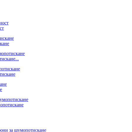
ст
скане
искане...
тискане
е
мопотискане