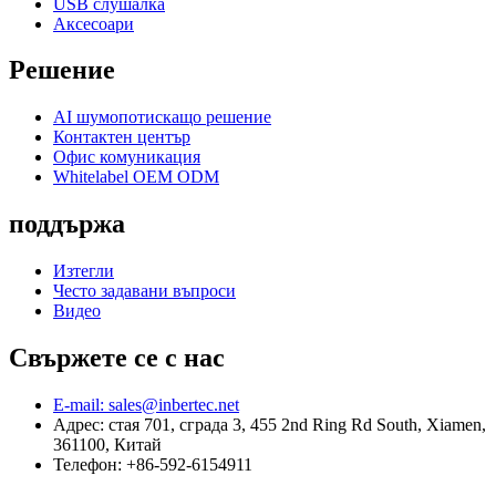
USB слушалка
Аксесоари
Решение
AI шумопотискащо решение
Контактен център
Офис комуникация
Whitelabel OEM ODM
поддържа
Изтегли
Често задавани въпроси
Видео
Свържете се с нас
E-mail: sales@inbertec.net
Адрес: стая 701, сграда 3, 455 2nd Ring Rd South, Xiamen,
361100, Китай
Телефон: +86-592-6154911