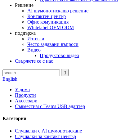
Решение
AI шумопотискащо решение
Контактен център
Офис комуникация
Whitelabel OEM ODM
поддържа
Изтегли
Често задавани въпроси
Видео
Продуктово видео
Свържете се с нас
English
У дома
Продукти
Аксесоари
Съвместим с Teams USB адаптер
Категории
Слушалки с AI шумопотискане
Слушалки за контакт център