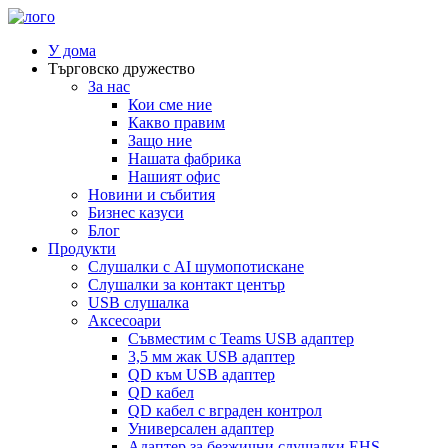
У дома
Търговско дружество
За нас
Кои сме ние
Какво правим
Защо ние
Нашата фабрика
Нашият офис
Новини и събития
Бизнес казуси
Блог
Продукти
Слушалки с AI шумопотискане
Слушалки за контакт център
USB слушалка
Аксесоари
Съвместим с Teams USB адаптер
3,5 мм жак USB адаптер
QD към USB адаптер
QD кабел
QD кабел с вграден контрол
Универсален адаптер
Адаптер за безжични слушалки EHS