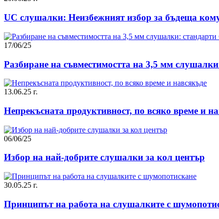
UC слушалки: Неизбежният избор за бъдеща ком
17/06/25
Разбиране на съвместимостта на 3,5 мм слушалки
13.06.25 г.
Непрекъсната продуктивност, по всяко време и н
06/06/25
Избор на най-добрите слушалки за кол център
30.05.25 г.
Принципът на работа на слушалките с шумопоти