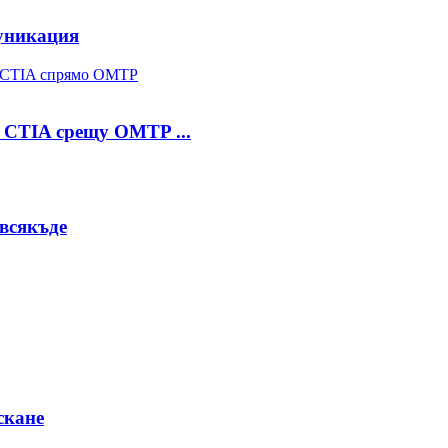
уникация
 CTIA срещу OMTP ...
авсякъде
скане