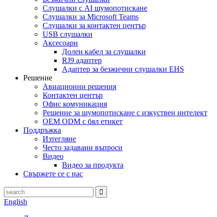
Слушалки с AI шумопотискане
Слушалки за Microsoft Teams
Слушалки за контактен център
USB слушалки
Аксесоари
Долен кабел за слушалки
RJ9 адаптер
Адаптер за безжични слушалки EHS
Решение
Авиационни решения
Контактен център
Офис комуникация
Решение за шумопотискане с изкуствен интелект
OEM ODM с бял етикет
Поддръжка
Изтегляне
Често задавани въпроси
Видео
Видео за продукта
Свържете се с нас
English