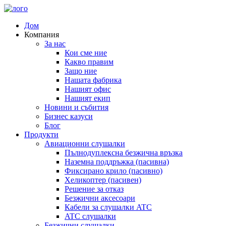
Дом
Компания
За нас
Кои сме ние
Какво правим
Защо ние
Нашата фабрика
Нашият офис
Нашият екип
Новини и събития
Бизнес казуси
Блог
Продукти
Авиационни слушалки
Пълнодуплексна безжична връзка
Наземна поддръжка (пасивна)
Фиксирано крило (пасивно)
Хеликоптер (пасивен)
Решение за отказ
Безжични аксесоари
Кабели за слушалки ATC
ATC слушалки
Безжични слушалки