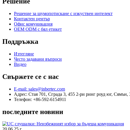
Решение
Решение за шумопотискане с изкуствен интелект
Контактен център
Офис комуникация
OEM ODM с бял етикет
Поддръжка
Изтегляне
Често задавани въпроси
Видео
Свържете се с нас
E-mail: sales@inbertec.com
Адрес: Стая 701, Сграда 3, 455 2-ри ринг роуд юг, Сямън,
Телефон: +86-592-6154911
последните новини
20.06.25 г.